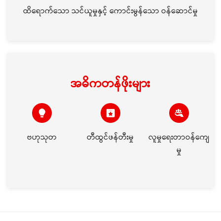
ထိရောက်သော သင်ယူမှုနှင့် ကောင်းမွန်သော ဝန်ဆောင်မှု
အဓိကတန်ဖိုးများ
ဗဟုသုတ
တီထွင်ဖန်တီးမှု
လူမှုရေးတာဝန်ကျေ
မှု