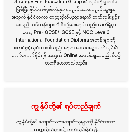
၏ လုပ်ငန်းခွဲတစ်ခု
Strategy First Education Group
ဖြစ်ပြီး နိုင်ငံတစ်ဝှမ်းလုံးမှာ ကျောင်းသားကျောင်းသူများ
အတွက် နိုင်ငံတကာ တက္ကသိုလ်ပညာရေးကို တက်လှမ်းခွင့်ရ
စေမည့် သင်တန်းများကို စီစဉ်ပေးနေပါသည်။ လက်ရှိမှာ
တော့
နှင့်
Pre-IGCSE/ IGCSE
NCC Level3
အတန်းများကို
International Foundation Diploma
စတင်ဖွင့်လှစ်ထားပါသည်။ နေရာ ဒေသမရွေးလက်လှမ်းမီ
တက်ရောက်နိုင်ရန် အတွက်
အတန်းများလည်း စီစဥ်
Online
ထားရှိပေးထားပါသည်။
ကျွန်ုပ်တို့၏ ရပ်တည်ချက်
ကျွန်ုပ်တို့၏ ကျောင်းသားကျောင်းသူများကို နိုင်ငံတကာ
တက္ကသိုလ်များသို့ တက်လှမ်းနိုင်ရန်