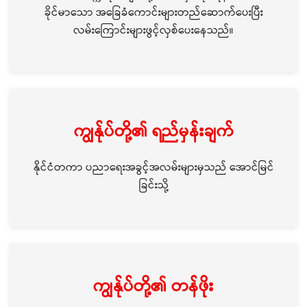
ခိုင်မာသော အခြေခံကောင်းများတည်ဆောက်ပေးပြီး
လမ်းကြောင်းများဖွင့်လှစ်ပေးနေသည်။
ကျွန်ုပ်တို့၏ ရည်မှန်းချက်
နိုင်ငံတကာ ပညာရေးအခွင့်အလမ်းများမှသည် အောင်မြင်
ခြင်းသို့
ကျွန်ုပ်တို့၏ တန်ဖိုး