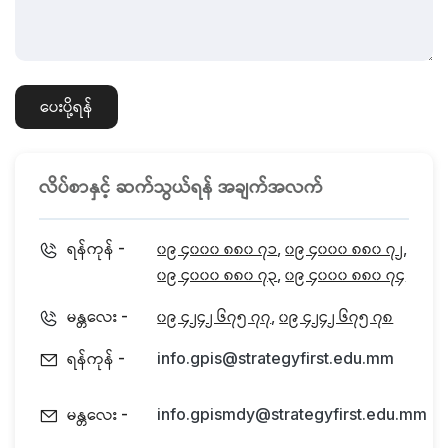
ပေးပို့ရန်
လိပ်စာနှင့် ဆက်သွယ်ရန် အချက်အလက်
ရန်ကုန်
၀၉ ၄၀၀၀ ၈၈၀ ၇၁
၀၉ ၄၀၀၀ ၈၈၀ ၇၂
-
,
,
၀၉ ၄၀၀၀ ၈၈၀ ၇၃
၀၉ ၄၀၀၀ ၈၈၀ ၇၄
,
မန္တလေး
၀၉ ၄၂၄၂ ၆၇၅ ၇၇
၀၉ ၄၂၄၂ ၆၇၅ ၇၈
-
,
ရန်ကုန်
-
info.gpis@strategyfirst.edu.mm
မန္တလေး
-
info.gpismdy@strategyfirst.edu.mm