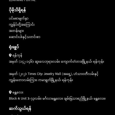
LEARNING PORTAL
ပိုမိုသိရှိရန်
ပင်မစာမျက်နှာ
ကျွန်ုပ်တို့အကြောင်း
အတန်းများ
ဆောင်းပါးနှင့်သတင်းစာ
ရုံးချုပ်
ရန်ကုန်
အမှတ် (၁၄၂-၁၄၆)၊ ဆူးလေဘုရားလမ်း၊ ကျောက်တံတားမြို့နယ်၊ ရန်ကုန်။
အမှတ် (၂၀၂)၊ Times City၊ Jewelry Mall (အရှေ့), ဟံသာဝတီလမ်းနှင့်
ကျွန်းတောလမ်းကြား၊ ကမာရွတ်မြို့နယ်၊ ရန်ကုန်။
မန္တလေး
Block 4၊ Unit 3၊ ၇၃လမ်း၊ မင်္ဂလာမန္တလေး၊ ချမ်းမြသာစည်မြို့နယ်၊ မန္တလေး။
ဆက်သွယ်ရန်