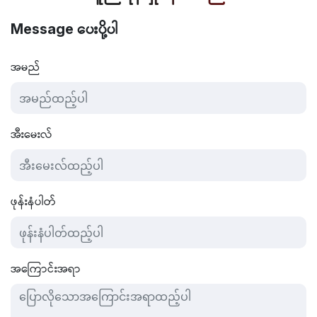
ပေးပို့ပါ
Message
အမည်
အီးမေးလ်
ဖုန်းနံပါတ်
အကြောင်းအရာ