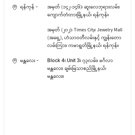
ရန်ကုန်
အမှတ် (၁၄၂-၁၄၆)၊ ဆူးလေဘုရားလမ်း၊
-
ကျောက်တံတားမြို့နယ်၊ ရန်ကုန်။
အမှတ် (၂၀၂)၊ Times City၊ Jewelry Mall
(အရှေ့), ဟံသာဝတီလမ်းနှင့် ကျွန်းတော
လမ်းကြား၊ ကမာရွတ်မြို့နယ်၊ ရန်ကုန်။
မန္တလေး
၇၃လမ်း၊ မင်္ဂလာ
-
Block 4၊ Unit 3၊
မန္တလေး၊ ချမ်းမြသာစည်မြို့နယ်၊
မန္တလေး။