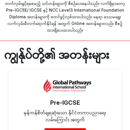
တက်လှမ်းခွင့်ရစေမည့် သင်တန်းများကို စီစဉ်ပေးနေပါသည်။ လက်ရှိမှာတော့
နှင့်
Pre-IGCSE/ IGCSE
NCC Level3 International Foundation
အတန်းများကို စတင်ဖွင့်လှစ်ထားပါသည်။ နေရာ ဒေသမရွေး
Diploma
လက်လှမ်းမီတက်ရောက်နိုင်ရန် အတွက်
အတန်းများလည်း စီစဥ်
Online
ထားရှိပေးထားပါသည်။
ကျွန်ုပ်တို့၏ အတန်းများ
Pre-IGCSE
မှန်ကန်စိတ်ချရဆုံးသော နိုင်ငံတကာပညာရေး
လမ်းကြောင်း အတွက်