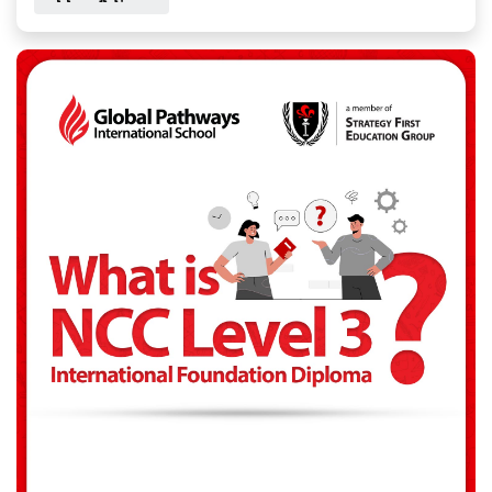
အောင်မြင်ပြီးမြောက်ပြီးနောက် အဆင့်မြင့်ပညာရေးကို
လျှောက်လှမ်းမည့်သူများ၊ UK နှင့် အခြားသော နိုင်ငံခြား
တက္ကသိုလ်များတွင် undergraduate degree programme
တွေကို တိုက်ရိုက်တက်ရောက်နိုင်ရန် အကောင်းဆုံးပြင်ဆင်
ပေးမည့် နိုင်ငံတကာအသိအမှတ်ပြု 1-year foundation
programme
တစ်ခုဖြစ်ပါတယ်။ NCC, UK မှ အကဲဖြတ်
စစ်ဆေးသည့် စာမေးပွဲများကို ဖြေဆိုရမှာဖြစ်ပါတယ်။
NCC L3IFDHES ကို ဘယ်သူတွေတက်ရောက်နိုင်သလဲ ?
အသက် ၁၆ နှစ်မှ အသက် ၂၀ ကြား တက္ကသိုလ်ဝင်တန်း
(သို့) IGCSE O Level တက်ရောက်ပြီး အကြောင်းအမျိုးမျိုး
ကြောင့် စာမေးပွဲ မဖြေဆိုရသေးသော ကျောင်းသား/သူများ
တက်ရောက်နိုင်မှာ ဖြစ်ပါတယ်။
NCC Level 3 International Foundation Diploma
(L3IFDHES) ဖြေဆိုအောင်မြင်ပြီးပါက ဆက်လက်တက်ရောက်
နိုင်မည့် ပညာရေးလမ်းကြောင်းများ