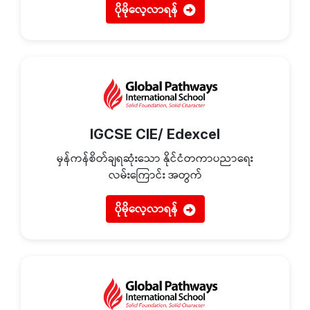
ပိုမိုလေ့လာရန်
IGCSE CIE/ Edexcel
မှန်ကန်စိတ်ချရဆုံးသော နိုင်ငံတကာပညာရေး
လမ်းကြောင်း အတွက်
ပိုမိုလေ့လာရန်