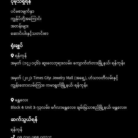
ပိုမိုသိရှိရန်
သင်ကြားပို့ချမှုအတွေ့အကြုံသက်တမ်းကြာပြီဖြစ်ပြီး NCC
ကို သင်ယူရမှာဖြစ်ပါတယ်။
Education မှ ချီးမြှင့်တဲ့ High Achievers Award ရရှိသည့်
ပင်မစာမျက်နှာ
ကျောင်းသား၊ ကျောင်းသူများထွက်ပေါ်လာအောင် မွေး
ကျွန်ုပ်တို့အကြောင်း
𝐄𝐥𝐞𝐜𝐭𝐢𝐯𝐞 ဘာသာရပ်တွေကိုတော့ မိမိသွားရောက်လိုတဲ့ ဘွဲ့
ထုတ်ပေးနိုင်ခြင်း
အတန်းများ
လမ်းကြောင်းပေါ်မူတည်ပြီး (၂) ဘာသာ ရွေးချယ်တက်ရောက်
ဆောင်းပါးနှင့်သတင်းစာ
ရမည်ဖြစ်ပါသည်။
GPIS မှာတော့ နိုင်ငံတကာ တက္ကသိုလ်တွေမှာ ဆက်လက်
ရုံးချုပ်
တက်ရောက်လိုသူတွေနဲ့ မြန်မာနိုင်ငံအတွင်းမှာဘဲ နိုင်ငံတကာမှ
ထို့အပြင် နိုင်ငံတကာ ပညာရေးလမ်းကြောင်းကို ဆက်လက်
ဘွဲ့များကို ရယူလိုတဲ့ ကျောင်းသား၊ သူတွေအတွက် အလွန်
ရန်ကုန်
လျှောက်လှမ်းနိုင်ရန်အတွက် အကြံပေး ဆွေးနွေးပေးမည့်
အရေးပါတဲ့ English Foundation ကောင်းစေဖို့အတွက်
အမှတ် (၁၄၂-၁၄၆)၊ ဆူးလေဘုရားလမ်း၊ ကျောက်တံတားမြို့နယ်၊ ရန်ကုန်။
Education Consultant များလည်းထားရှိပေးထားပါသည်။
Advanced English Language Skills နဲ့ English for
Academic Purposes စတဲ့ အင်္ဂလိပ်စာနဲ့ အခြားသော
အမှတ် (၂၀၂)၊ Times City၊ Jewelry Mall (အရှေ့), ဟံသာဝတီလမ်းနှင့်
ဘာသာရပ်တွေကို လေ့လာသင်ယူနိုင်ခြင်း
ကျောင်းသား၊ ကျောင်းသူတို့အတွက် စစ်မှန်သည့် ပညာရေး
ကျွန်းတောလမ်းကြား၊ ကမာရွတ်မြို့နယ်၊ ရန်ကုန်။
လမ်းကြောင်းကို ချမှတ် ပေးနိုင်မည့် မှန်ကန်သောရွေးချယ်မှုကို
ကျောင်းသား၊ သူတွေရဲ့ 𝐄𝐧𝐠𝐥𝐢𝐬𝐡 ဘာသာရပ် ကျွမ်းကျင်မှု
Global Pathways International School နှင့် ယုံကြည်စွာ
အပြင် 𝐒𝐭𝐮𝐝𝐲 𝐒𝐤𝐢𝐥𝐥𝐬, 𝐂𝐮𝐥𝐭𝐮𝐫𝐚𝐥 𝐊𝐧𝐨𝐰𝐥𝐞𝐝𝐠𝐞 တွေကိုလည်း
မန္တလေး
စတင်နိုင်ပါသည်။
သင်ကြားပို့ချပေးခြင်း
Block 4၊ Unit 3၊ ၇၃လမ်း၊ မင်္ဂလာမန္တလေး၊ ချမ်းမြသာစည်မြို့နယ်၊ မန္တလေး။
ထူးချွန်ကျောင်းသား၊ ကျောင်းသူများအကြောင်းလေ့လာရန်
ဆက်သွယ်ရန်
https://shorturl.at/AW589
ရန်ကုန်
NCC Education ဆိုတာဘာလဲ
၀၉ ၄၀၀ ၀၈၈ ၀၇၁~၄