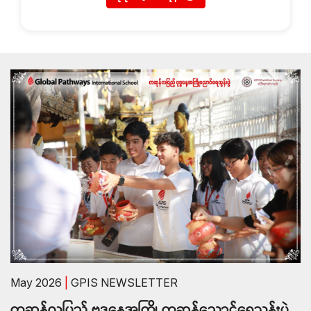
May 2026
|
GPIS NEWSLETTER
ကဆုန်လပြည့် ဗုဒ္ဓနေ့အကြို ကဆုန်ညောင်ရေသွန်းပွဲ