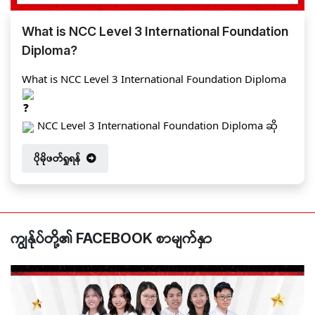
နိုင်ငံတကာအသိအမှတ်ပြု NCC Level 3 International
Foundation Diploma for Higher Education Studies
What is NCC Level 3 International Foundation
အတန်းကို တက်ရောက်အောင်မြင်ပြီးပါက ပြည်တွင်းမှာပဲ ဘွဲ့ရ
Diploma?
သည်အထိ ဆက်လက်တက်ရောက်နိုင်သလို UK , US ,
Canada , Japan , Australia, Singapore အစရှိသည့် နိုင်ငံများ
What is NCC Level 3 International Foundation Diploma
တွင်ရှိသော တက္ကသိုလ်ပေါင်း ၉၀ ကျော်တို့တွင် Bachelor
porogramme များဖြစ်သည့် ပထမနှစ် (သို့) Level 4 ကို
ဆက်လက်တက်ရောက်နိုင်မှာဖြစ်ပါတယ်။
NCC Level 3 International Foundation Diploma ဆို
တာက secondary education အောင်မြင်ပြီးမြောက်ပြီးနောက်
တက်ရောက်နိုင်မည့် နိုင်ငံများ၏ တက္ကသိုလ်တချို့မှ
အဆင့်မြင့်ပညာရေးကို လျှောက်လှမ်းမည့်သူများ၊ UK နှင့်
ပိုမိုဖတ်ရှုရန်
ကျောင်းဝင်ခွင့်သတ်မှတ်ချက်များကို အောက်ပါ link တွင်
အခြားသော နိုင်ငံခြားတက္ကသိုလ်တွေမှာ undergraduate
အသေးစိတ်လေ့လာနိုင်ပါသည်။
ကျောင်းဝင်ခွင့်သတ်မှတ်
degree programme တွေကို ဆက်လက်တက်ရောက်နိုင်ဖို့
ချက်များနှင့် လိုအပ်ချက်များသည် တက္ကသိုလ်တစ်ခုနှင့် တစ်ခု
အကောင်းဆုံးပြင်ဆင်ပေးမည့် 1-year programme တစ်ခုဖြစ်
ကွဲပြားမှုဖြစ်နိုင်ပါသည်။
ပါတယ်။ NCC, UK မှ အကဲဖြတ်စစ်ဆေးတဲ့ စာမေးပွဲများကို
https://issuu.com/.../l3ifdhes_a5_apr2023_spreads_fina
ဖြေဆိုရမှာဖြစ်ပါတယ်။
ကျွန်ုပ်တို့၏
စာမျက်နှာ
FACEBOOK
l...
GPIS တွင် ကျောင်းဝင်ခွင့်သတ်မှတ်ချက်များ -
Teaching Methods (ဘယ်လိုသင်ကြားမှာလဲ?)