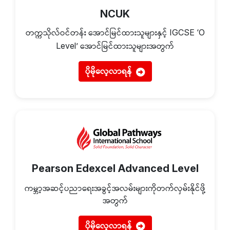
NCUK
တက္ကသိုလ်ဝင်တန်း အောင်မြင်ထားသူများနှင့်
IGCSE ‘O
အောင်မြင်ထားသူများအတွက်
Level’
ပိုမိုလေ့လာရန်
Pearson Edexcel Advanced Level
ကမ္ဘာ့အဆင့်ပညာရေးအခွင့်အလမ်းများကိုတက်​ လှမ်းနိုင်ဖို့
အတွက်
ပိုမိုလေ့လာရန်