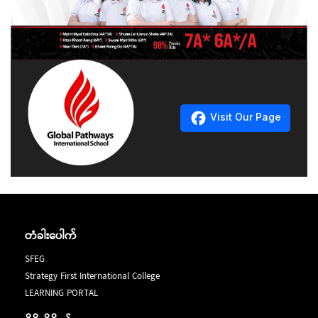
NCC Education မှ စစ်ဆေးသော ဝင်ခွင့်စာမေးပွဲ
GPIS မှာဆိုရင်တော့ ကျောင်းသို့လာတက်ရသော on
(Entrance Test) နှင့် Speaking Test ကို ဖြေဆိုအောင်မြင်ရ
campus အတန်းများနှင့် အနယ်နယ်အရပ်ရပ်မှ ကျောင်းသား၊
မည်ဖြစ်ပါသည်။
ကျောင်းသူများတက်ရောက်နိင်စေရန် online အတန်းများ
တက္ကသိုလ်ဝင်တန်း (သို့) IGCSE O Level တက်ရောက်ထား
လည်း စီစဉ်ထားရှိ ပေးထားပါတယ်။
ကြောင်း သက်ဆိုင်ရာ ကျောင်းမှ ထောက်ခံစာကို တင်ပေးဖို့
လိုအပ်ပါသည်။
သင်ကြားရေးပိုင်းတွင်လည်း ကျောင်းသားဗဟိုပြု
သင်ကြားရေးစနစ်များနှင့် လက်ရှိ 21 ရာစု ဒီဂျစ်တယ်ခေတ်
တွင် လိုအပ်သော skills များကိုပါ ထည့်သွင်းသင်ကြားပေးပါ
NCC Level 3 International Foundation Diploma တွင်
Visit Our Page
တယ် ။
သင်ယူရမည့်ဘာသာရပ်များကတော့
Core Units
Module 1 – Developing English Language Skills
Module 2 – Advanced English Language Skills
𝐍𝐂𝐂 𝐋𝐞𝐯𝐞𝐥 𝟑 𝐈𝐧𝐭𝐞𝐫𝐧𝐚𝐭𝐢𝐨𝐧𝐚𝐥 𝐅𝐨𝐮𝐧𝐝𝐚𝐭𝐢𝐨𝐧 𝐃𝐢𝐩𝐥𝐨𝐦𝐚 ကို 𝐆𝐥𝐨𝐛𝐚𝐥
Module 3 – English for Academic Purposes
𝐏𝐚𝐭𝐡𝐰𝐚𝐲𝐬 𝐈𝐧𝐭𝐞𝐫𝐧𝐚𝐭𝐢𝐨𝐧𝐚𝐥 School မှာ ဘာလို့ တက်ရောက်သင့်
Module 4 – Study and Communications Skills
လဲ
Module 5 – Culture Studies
တံခါးပေါက်
𝐆𝐥𝐨𝐛𝐚𝐥 𝐏𝐚𝐭𝐡𝐰𝐚𝐲𝐬 𝐈𝐧𝐭𝐞𝐫𝐧𝐚𝐭𝐢𝐨𝐧𝐚𝐥 School က Strategy
Module 6 – Foundation Mathematics
SFEG
First Education Group ရဲ့ လုပ်ငန်းခွဲတစ်ခုဖြစ်တဲ့အတွက်
Elective Units
Strategy First International College
သင်ကြားရေးပိုင်းတွင် ယုံကြည်စိတ်ချမှုရှိနိုင်ခြင်း၊
Module 7 – Introduction to Programming
LEARNING PORTAL
Module 8 – Physics
NCC Education ရဲ့ Level 4, Level 5 diploma များကို
Module 9 – Introduction to Business စတဲ့ဘာသာရပ်တွေ