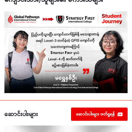
ဆောင်းပါးများ
ဆောင်းပါးများ ဖတ်ရှုရန်