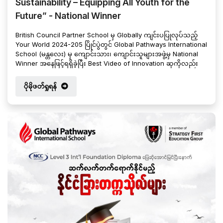
Sustainability – Equipping All Youth for the
Future” - National Winner
British Council Partner School မှ Globally ကျင်းပပြုလုပ်သည့်
Your World 2024-205 ပြိုင်ပွဲတွင် Global Pathways International
School (မန္တလေး) မှ ကျောင်းသား၊ ကျောင်းသူများအဖွဲ့မှ National
Winner အနေဖြင့်ရရှိခဲ့ပြီး Best Video of Innovation ဆုကိုလည်း
ရရှိခဲ့သည့်အတွက် Global Pathways International School မှ
အထူးပင် ဂုဏ်ယူဝမ်းမြောက်မိပါသည်။
ပိုမိုဖတ်ရှုရန်
Your World 2024-2025 ပြိုင်ပွဲသည် “Skills for Sustainability –
Equipping All Youth for the Future” ခေါင်းစဉ်အောက်တွင် British
Council Partner School ကွန်ယက်အတွင်းရှိ ကျောင်းများမှ လူငယ်
များကို ဖိတ်ခေါ်ကာ ကမ္ဘာတစ်ဝှမ်းဖြစ်ပေါ်နေသည့် Social Issue များ
ကို ဖြေရှင်းဆောင်ရွက်နိုင်မည့် လူမှုအကျိုးပြု နည်းလမ်းများကို ဆန်း
သစ်တွေးခေါ်နိုင်စေရန်နှင့် ပိုမိုသိရှိစေရန် ကျောင်းသား၊ ကျောင်းသူ
များ၏ တီထွင်ဖန်တီးမှု၊ ပူးပေါင်းလုပ်ဆောင်မှု၊ လေ့လာစမ်းသစ်မှု
စသည်တို့ကို ပေါင်းစပ်ကာ ဗီဒီယိုများဖန်တီးပြီး ဝင်ရောက်ယှဉ်ပြိုင်ရသ
ည့် ပြိုင်ပွဲဖြစ်ပါသည်။
မြန်မာနိုင်ငံမှ British Council Partner School အဖွဲ့ဝင် International
School ပေါင်း (၁၂) ကျောင်းရှိ ကျောင်းသား၊ ကျောင်းသူများမှ ဝင်
ရောက်ယှဉ်ပြိုင်ခဲ့ကြပါသည်။ ယခုလို ပြိုင်ပွဲတွင် National Winner ဆု
နှင့် Best Video of Innovation ဆုကို ရရှိခဲ့သည့် IGCSE Batch 3