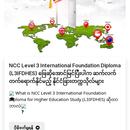
အတန်းမှ မဇွန်ရတနာထက်၊ မစံရတီလင်း၊ မဆုလာဘ်ရတီမျိုး၊မောင်
ကောင်းခန့်ဟိန်း၊ မောင်အောင်ခန့်သော် တို့အဖွဲ့ကို Global Pathways
International School မှ အထူးပင်ချီးကျူးဂုဏ်ပြုအပ်ပါသည်။
#YourWorld2025
#BritishCouncilPartnerSchool
#GlobalPathwaysInternationalSchool
#StrategyFirstEducationGroup
#IGCSE
#PreIGCSE
#GED
NCC Level 3 International Foundation Diploma
(L3IFDHES) ဖြေဆိုအောင်မြင်ပြီးပါက ဆက်လက်
တက်ရောက်နိုင်မည့် နိုင်ငံခြားတက္ကသိုလ်များ
What is NCC Level 3 International Foundation
Diploma for Higher Education Study (L3IFDHES) ဆိုတာ
ဘာလဲ
NCC Level 3 International Foundation Diploma for
Higher Education Study ဆိုတာက secondary education
ပိုမိုဖတ်ရှုရန်