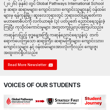
(၂၀၂၆) ခုနှစ်) တွင် Global Pathways International School 
မှ ဆရာ၊ ဆရာမများ၊ ကျောင်းသား၊ ကျောင်းသူများနှင့် ဝန်ထမ်း
များမှ ရန်ကုန်မြို့၊ ဆူးလေဘုရားတွင် ဘုရား၀တ်ပြုပူဇော်ကာ 
မဟာဗောဓိပင်ကို လက်ယာရစ် (၃) ပတ်ပူဇော် ညောင်ရေသွန်းခဲ့
ကြပြီး ကုသိုလ်ကောင်းမှုများ အတူတကွပြုလုပ်ခဲ့ကြပါသည်။ 
ကဆုန်လပြည့် ဗုဒ္ဓနေ့အကြို ကဆုန်ညောင်ရေသွန်းပွဲ  တက်
ရောက်ပေးကြသော ဆရာကြီး၊ ဆရာမကြီးများ၊ ကျောင်းသား၊ 
ကျောင်းသူများ နှင့် ၀န်ထမ်းများအားလုံးကိုလည်း ကျေးဇူး
အထူးတင်ရှိပါသည်။
Read More Newsletter
VOICES OF OUR STUDENTS