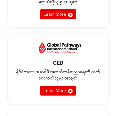
ရောက်လိုသူများအတွက်
Learn More
GED
နိုင်ငံတကာ အဆင့်မှီ အထက်တန်းပညာရေးကို တက်
ရောက်လိုသူများအတွက်
Learn More