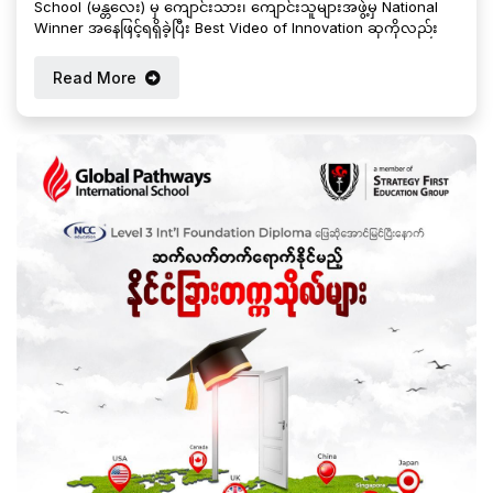
School (မန္တလေး) မှ ကျောင်းသား၊ ကျောင်းသူများအဖွဲ့မှ National
Winner အနေဖြင့်ရရှိခဲ့ပြီး Best Video of Innovation ဆုကိုလည်း
ရရှိခဲ့သည့်အတွက် Global Pathways International School မှ
အထူးပင် ဂုဏ်ယူဝမ်းမြောက်မိပါသည်။
Read More
Your World 2024-2025 ပြိုင်ပွဲသည် “Skills for Sustainability –
Equipping All Youth for the Future” ခေါင်းစဉ်အောက်တွင် British
Council Partner School ကွန်ယက်အတွင်းရှိ ကျောင်းများမှ လူငယ်
များကို ဖိတ်ခေါ်ကာ ကမ္ဘာတစ်ဝှမ်းဖြစ်ပေါ်နေသည့် Social Issue များ
ကို ဖြေရှင်းဆောင်ရွက်နိုင်မည့် လူမှုအကျိုးပြု နည်းလမ်းများကို ဆန်း
သစ်တွေးခေါ်နိုင်စေရန်နှင့် ပိုမိုသိရှိစေရန် ကျောင်းသား၊ ကျောင်းသူ
များ၏ တီထွင်ဖန်တီးမှု၊ ပူးပေါင်းလုပ်ဆောင်မှု၊ လေ့လာစမ်းသစ်မှု
စသည်တို့ကို ပေါင်းစပ်ကာ ဗီဒီယိုများဖန်တီးပြီး ဝင်ရောက်ယှဉ်ပြိုင်ရသ
ည့် ပြိုင်ပွဲဖြစ်ပါသည်။
မြန်မာနိုင်ငံမှ British Council Partner School အဖွဲ့ဝင် International
School ပေါင်း (၁၂) ကျောင်းရှိ ကျောင်းသား၊ ကျောင်းသူများမှ ဝင်
ရောက်ယှဉ်ပြိုင်ခဲ့ကြပါသည်။ ယခုလို ပြိုင်ပွဲတွင် National Winner ဆု
နှင့် Best Video of Innovation ဆုကို ရရှိခဲ့သည့် IGCSE Batch 3
အတန်းမှ မဇွန်ရတနာထက်၊ မစံရတီလင်း၊ မဆုလာဘ်ရတီမျိုး၊မောင်
ကောင်းခန့်ဟိန်း၊ မောင်အောင်ခန့်သော် တို့အဖွဲ့ကို Global Pathways
International School မှ အထူးပင်ချီးကျူးဂုဏ်ပြုအပ်ပါသည်။
#YourWorld2025
#BritishCouncilPartnerSchool