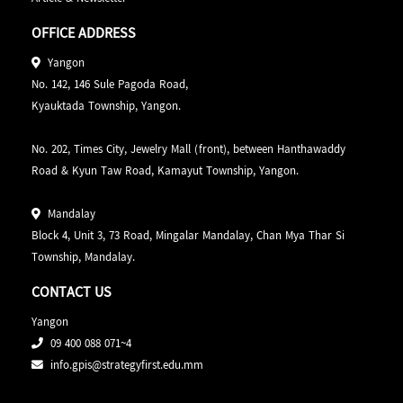
ရမည်ဖြစ်ပါသည်။
GPIS မှာတော့ နိုင်ငံတကာ တက္ကသိုလ်တွေမှာ ဆက်လက်
OFFICE ADDRESS
တက်ရောက်လိုသူတွေနဲ့ မြန်မာနိုင်ငံအတွင်းမှာဘဲ နိုင်ငံတကာမှ
ထို့အပြင် နိုင်ငံတကာ ပညာရေးလမ်းကြောင်းကို ဆက်လက်
ဘွဲ့များကို ရယူလိုတဲ့ ကျောင်းသား၊ သူတွေအတွက် အလွန်
Yangon
လျှောက်လှမ်းနိုင်ရန်အတွက် အကြံပေး ဆွေးနွေးပေးမည့်
အရေးပါတဲ့ English Foundation ကောင်းစေဖို့အတွက်
No. 142, 146 Sule Pagoda Road,
Education Consultant များလည်းထားရှိပေးထားပါသည်။
Advanced English Language Skills နဲ့ English for
Kyauktada Township, Yangon.
Academic Purposes စတဲ့ အင်္ဂလိပ်စာနဲ့ အခြားသော
ဘာသာရပ်တွေကို လေ့လာသင်ယူနိုင်ခြင်း
ကျောင်းသား၊ ကျောင်းသူတို့အတွက် စစ်မှန်သည့် ပညာရေး
No. 202, Times City, Jewelry Mall (front), between Hanthawaddy
လမ်းကြောင်းကို ချမှတ် ပေးနိုင်မည့် မှန်ကန်သောရွေးချယ်မှုကို
Road & Kyun Taw Road, Kamayut Township, Yangon.
ကျောင်းသား၊ သူတွေရဲ့ 𝐄𝐧𝐠𝐥𝐢𝐬𝐡 ဘာသာရပ် ကျွမ်းကျင်မှု
Global Pathways International School နှင့် ယုံကြည်စွာ
အပြင် 𝐒𝐭𝐮𝐝𝐲 𝐒𝐤𝐢𝐥𝐥𝐬, 𝐂𝐮𝐥𝐭𝐮𝐫𝐚𝐥 𝐊𝐧𝐨𝐰𝐥𝐞𝐝𝐠𝐞 တွေကိုလည်း
စတင်နိုင်ပါသည်။
Mandalay
သင်ကြားပို့ချပေးခြင်း
Block 4, Unit 3, 73 Road, Mingalar Mandalay, Chan Mya Thar Si
ထူးချွန်ကျောင်းသား၊ ကျောင်းသူများအကြောင်းလေ့လာရန်
Township, Mandalay.
https://shorturl.at/AW589
NCC Education ဆိုတာဘာလဲ
CONTACT US
NCC Level 3 International Foundation Diploma (On
Yangon
NCC Education ဆိုတာကတော့ UK အခြေစိုက် ပညာရေး
campus) အတန်းကို ဇူလိုင်လ (၂၄) ရက်နေ့တွင် မန္တလာ
09 400 088 071~4
အဖွဲ့အစည်းတစ်ခုဖြစ်ပြီး နိုင်ငံတကာအသိအမှန်ပြု
မန္တလေး၌ ဖွင့်လှစ်မည်ဖြစ်သည်။ အောက်ပါ link တွင်
info.gpis@strategyfirst.edu.mm
computing ၊ IT ၊ Business and Management နဲ့ English
အသေးစိတ်လေ့လာနိုင်ပါသည်။
ဘာသာစကားဆိုင်ရာ ဒီပလိုမာ Programme တွေကို အဓိက
https://shorturl.at/inqFU