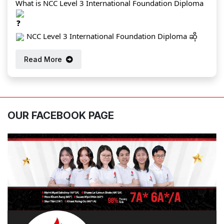
What is NCC Level 3 International Foundation Diploma
တွင်ရှိသော တက္ကသိုလ်ပေါင်း ၉၀ ကျော်တို့တွင် Bachelor
porogramme များဖြစ်သည့် ပထမနှစ် (သို့) Level 4 ကို
ဆက်လက်တက်ရောက်နိုင်မှာဖြစ်ပါတယ်။
NCC Level 3 International Foundation Diploma ဆို
တာက secondary education အောင်မြင်ပြီးမြောက်ပြီးနောက်
တက်ရောက်နိုင်မည့် နိုင်ငံများ၏ တက္ကသိုလ်တချို့မှ
အဆင့်မြင့်ပညာရေးကို လျှောက်လှမ်းမည့်သူများ၊ UK နှင့်
Read More
ကျောင်းဝင်ခွင့်သတ်မှတ်ချက်များကို အောက်ပါ link တွင်
အခြားသော နိုင်ငံခြားတက္ကသိုလ်တွေမှာ undergraduate
အသေးစိတ်လေ့လာနိုင်ပါသည်။
ကျောင်းဝင်ခွင့်သတ်မှတ်
degree programme တွေကို ဆက်လက်တက်ရောက်နိုင်ဖို့
ချက်များနှင့် လိုအပ်ချက်များသည် တက္ကသိုလ်တစ်ခုနှင့် တစ်ခု
အကောင်းဆုံးပြင်ဆင်ပေးမည့် 1-year programme တစ်ခုဖြစ်
ကွဲပြားမှုဖြစ်နိုင်ပါသည်။
ပါတယ်။ NCC, UK မှ အကဲဖြတ်စစ်ဆေးတဲ့ စာမေးပွဲများကို
https://issuu.com/.../l3ifdhes_a5_apr2023_spreads_fina
ဖြေဆိုရမှာဖြစ်ပါတယ်။
OUR FACEBOOK PAGE
l...
GPIS တွင် ကျောင်းဝင်ခွင့်သတ်မှတ်ချက်များ -
Teaching Methods (ဘယ်လိုသင်ကြားမှာလဲ?)
NCC Education မှ စစ်ဆေးသော ဝင်ခွင့်စာမေးပွဲ
GPIS မှာဆိုရင်တော့ ကျောင်းသို့လာတက်ရသော on
(Entrance Test) နှင့် Speaking Test ကို ဖြေဆိုအောင်မြင်ရ
campus အတန်းများနှင့် အနယ်နယ်အရပ်ရပ်မှ ကျောင်းသား၊
မည်ဖြစ်ပါသည်။
ကျောင်းသူများတက်ရောက်နိင်စေရန် online အတန်းများ
တက္ကသိုလ်ဝင်တန်း (သို့) IGCSE O Level တက်ရောက်ထား
လည်း စီစဉ်ထားရှိ ပေးထားပါတယ်။
ကြောင်း သက်ဆိုင်ရာ ကျောင်းမှ ထောက်ခံစာကို တင်ပေးဖို့