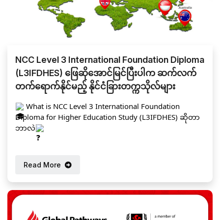
#GlobalPathwaysInternationalSchool
#StrategyFirstEducationGroup
#IGCSE
#PreIGCSE
#GED
NCC Level 3 International Foundation Diploma
(L3IFDHES) ဖြေဆိုအောင်မြင်ပြီးပါက ဆက်လက်
တက်ရောက်နိုင်မည့် နိုင်ငံခြားတက္ကသိုလ်များ
What is NCC Level 3 International Foundation
Diploma for Higher Education Study (L3IFDHES) ဆိုတာ
ဘာလဲ
NCC Level 3 International Foundation Diploma for
Higher Education Study ဆိုတာက secondary education
Read More
အောင်မြင်ပြီးမြောက်ပြီးနောက် အဆင့်မြင့်ပညာရေးကို
လျှောက်လှမ်းမည့်သူများ၊ UK နှင့် အခြားသော နိုင်ငံခြား
တက္ကသိုလ်များတွင် undergraduate degree programme
တွေကို တိုက်ရိုက်တက်ရောက်နိုင်ရန် အကောင်းဆုံးပြင်ဆင်
ပေးမည့် နိုင်ငံတကာအသိအမှတ်ပြု 1-year foundation