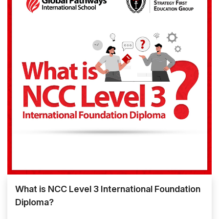
programme
တစ်ခုဖြစ်ပါတယ်။ NCC, UK မှ အကဲဖြတ်
စစ်ဆေးသည့် စာမေးပွဲများကို ဖြေဆိုရမှာဖြစ်ပါတယ်။
NCC L3IFDHES ကို ဘယ်သူတွေတက်ရောက်နိုင်သလဲ ?
အသက် ၁၆ နှစ်မှ အသက် ၂၀ ကြား တက္ကသိုလ်ဝင်တန်း
(သို့) IGCSE O Level တက်ရောက်ပြီး အကြောင်းအမျိုးမျိုး
ကြောင့် စာမေးပွဲ မဖြေဆိုရသေးသော ကျောင်းသား/သူများ
တက်ရောက်နိုင်မှာ ဖြစ်ပါတယ်။
NCC Level 3 International Foundation Diploma
(L3IFDHES) ဖြေဆိုအောင်မြင်ပြီးပါက ဆက်လက်တက်ရောက်
နိုင်မည့် ပညာရေးလမ်းကြောင်းများ
နိုင်ငံတကာအသိအမှတ်ပြု NCC Level 3 International
Foundation Diploma for Higher Education Studies
What is NCC Level 3 International Foundation
အတန်းကို တက်ရောက်အောင်မြင်ပြီးပါက ပြည်တွင်းမှာပဲ ဘွဲ့ရ
Diploma?
သည်အထိ ဆက်လက်တက်ရောက်နိုင်သလို UK , US ,
Canada , Japan , Australia, Singapore အစရှိသည့် နိုင်ငံများ