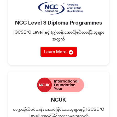
NCC Level 3 Diploma Programmes
နှင့် (၉)တန်းအောင်မြင်ထားပြီးသူများ
IGCSE ‘O Level’
အတွက်
Learn More
NCUK
တက္ကသိုလ်ဝင်တန်း အောင်မြင်ထားသူများနှင့်
IGCSE ‘O
အောင်မြင်ထားသူများအတွက်
Level’