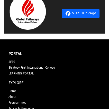
လိုအပ်ပါသည်။
သင်ကြားရေးပိုင်းတွင်လည်း ကျောင်းသားဗဟိုပြု
သင်ကြားရေးစနစ်များနှင့် လက်ရှိ 21 ရာစု ဒီဂျစ်တယ်ခေတ်
Visit Our Page
တွင် လိုအပ်သော skills များကိုပါ ထည့်သွင်းသင်ကြားပေးပါ
NCC Level 3 International Foundation Diploma တွင်
တယ် ။
သင်ယူရမည့်ဘာသာရပ်များကတော့
Core Units
Module 1 – Developing English Language Skills
𝐍𝐂𝐂 𝐋𝐞𝐯𝐞𝐥 𝟑 𝐈𝐧𝐭𝐞𝐫𝐧𝐚𝐭𝐢𝐨𝐧𝐚𝐥 𝐅𝐨𝐮𝐧𝐝𝐚𝐭𝐢𝐨𝐧 𝐃𝐢𝐩𝐥𝐨𝐦𝐚 ကို 𝐆𝐥𝐨𝐛𝐚𝐥
Module 2 – Advanced English Language Skills
𝐏𝐚𝐭𝐡𝐰𝐚𝐲𝐬 𝐈𝐧𝐭𝐞𝐫𝐧𝐚𝐭𝐢𝐨𝐧𝐚𝐥 School မှာ ဘာလို့ တက်ရောက်သင့်
Module 3 – English for Academic Purposes
လဲ
Module 4 – Study and Communications Skills
PORTAL
Module 5 – Culture Studies
𝐆𝐥𝐨𝐛𝐚𝐥 𝐏𝐚𝐭𝐡𝐰𝐚𝐲𝐬 𝐈𝐧𝐭𝐞𝐫𝐧𝐚𝐭𝐢𝐨𝐧𝐚𝐥 School က Strategy
Module 6 – Foundation Mathematics
SFEG
First Education Group ရဲ့ လုပ်ငန်းခွဲတစ်ခုဖြစ်တဲ့အတွက်
Elective Units
Strategy First International College
သင်ကြားရေးပိုင်းတွင် ယုံကြည်စိတ်ချမှုရှိနိုင်ခြင်း၊
Module 7 – Introduction to Programming
LEARNING PORTAL
Module 8 – Physics
NCC Education ရဲ့ Level 4, Level 5 diploma များကို
EXPLORE
Module 9 – Introduction to Business စတဲ့ဘာသာရပ်တွေ
သင်ကြားပို့ချမှုအတွေ့အကြုံသက်တမ်းကြာပြီဖြစ်ပြီး NCC
ကို သင်ယူရမှာဖြစ်ပါတယ်။
Education မှ ချီးမြှင့်တဲ့ High Achievers Award ရရှိသည့်
Home
ကျောင်းသား၊ ကျောင်းသူများထွက်ပေါ်လာအောင် မွေး
About
𝐄𝐥𝐞𝐜𝐭𝐢𝐯𝐞 ဘာသာရပ်တွေကိုတော့ မိမိသွားရောက်လိုတဲ့ ဘွဲ့
ထုတ်ပေးနိုင်ခြင်း
Programmes
လမ်းကြောင်းပေါ်မူတည်ပြီး (၂) ဘာသာ ရွေးချယ်တက်ရောက်
Article & Newsletter