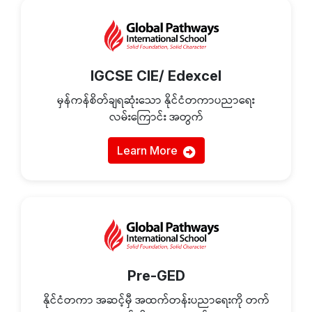
IGCSE CIE/ Edexcel
မှန်ကန်စိတ်ချရဆုံးသော နိုင်ငံတကာပညာရေး
လမ်းကြောင်း အတွက်
Learn More
Pre-GED
နိုင်ငံတကာ အဆင့်မှီ အထက်တန်းပညာရေးကို တက်