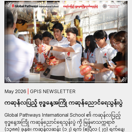
May 2026
|
GPIS NEWSLETTER
ကဆုန်လပြည့် ဗုဒ္ဓနေ့အကြို ကဆုန်ညောင်ရေသွန်းပွဲ
Global Pathways International School ၏ ကဆုန်လပြည့် 
ဗုဒ္ဓနေ့အကြို ကဆုန်ညောင်ရေသွန်းပွဲ ကို မြန်မာသက္ကရာဇ် 
(၁၃၈၈) ခုနှစ်၊ ကဆုန်လဆန်း (၁၂) ရက် (ဧပြီလ (၂၇) ရက်နေ့၊ 