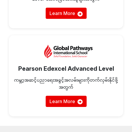
Learn More
Pearson Edexcel Advanced Level
ကမ္ဘာ့အဆင့်ပညာရေးအခွင့်အလမ်းများကိုတက်​ လှမ်းနိုင်ဖို့
အတွက်
Learn More